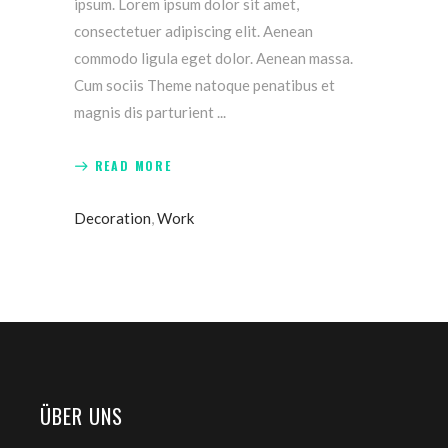
ipsum. Lorem ipsum dolor sit amet,
consectetuer adipiscing elit. Aenean
commodo ligula eget dolor. Aenean massa.
Cum sociis Theme natoque penatibus et
magnis dis parturient
READ MORE
Decoration
,
Work
ÜBER UNS