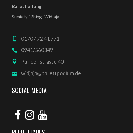
Ballettleitung
Sumiaty “Phing” Widjaja
0170 / 72 41 771
0941/560349
Puricellistrasse 40
widjaja@ballettpodium.de
SOCIAL MEDIA
RECHTLICHES