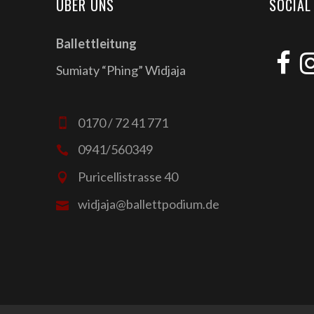
ÜBER UNS
SOCIAL
Ballettleitung
Sumiaty “Phing” Widjaja
0170 / 72 41 771
0941/560349
Puricellistrasse 40
widjaja@ballettpodium.de