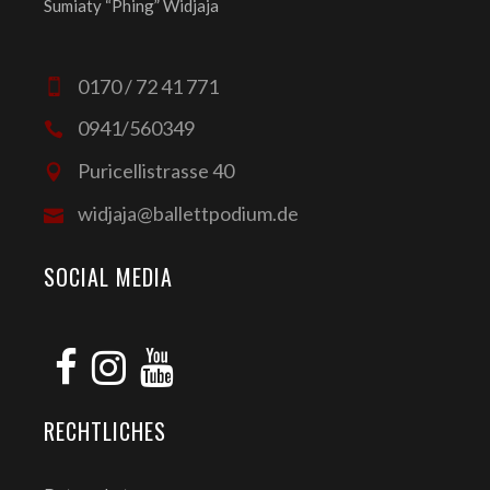
Sumiaty “Phing” Widjaja
0170 / 72 41 771
0941/560349
Puricellistrasse 40
widjaja@ballettpodium.de
SOCIAL MEDIA
RECHTLICHES