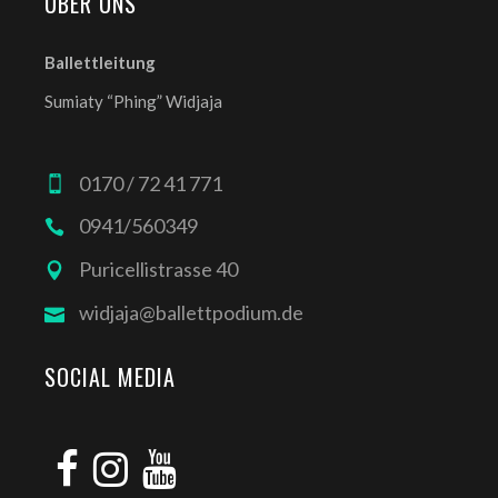
ÜBER UNS
Ballettleitung
Sumiaty “Phing” Widjaja
0170 / 72 41 771
0941/560349
Puricellistrasse 40
widjaja@ballettpodium.de
SOCIAL MEDIA