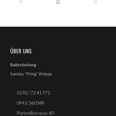
ÜBER UNS
Ballettleitung
Sumiaty “Phing” Widjaja
0170 / 72 41 771
0941/560349
Puricellistrasse 40