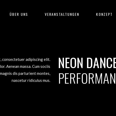
ÜBER UNS
VERANSTALTUNGEN
KONZEPT
NEON DANC
 consectetuer adipiscing elit.
or. Aenean massa. Cum sociis
PERFORMAN
magnis dis parturient montes,
nascetur ridiculus mus.