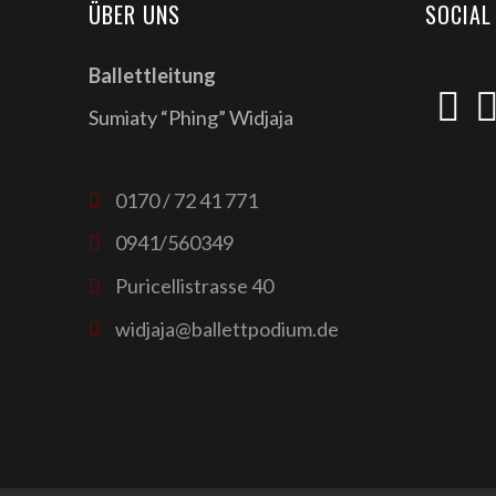
ÜBER UNS
SOCIAL
Ballettleitung
Sumiaty “Phing” Widjaja
0170 / 72 41 771
0941/560349
Puricellistrasse 40
widjaja@ballettpodium.de