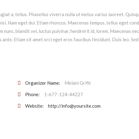
ugiat a, tellus. Phasellus viverra nulla ut metus varius laoreet. Quis
s nisi. Nam eget dui. Etiam rhoncus. Maecenas tempus, tellus eget co
nunc, blandit vel, luctus pulvinar, hendrerit id, lorem. Maecenas ne
 ante. Etiam sit amet orci eget eros faucibus tincidunt. Duis leo. Sed 
Organizer Name:
Melani Grifit
Phone:
1-677-124-44227
Website:
http://info@yoursite.com