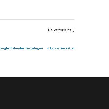
Ballet for Kids
oogle Kalender hinzufügen
+ Exportiere iCal