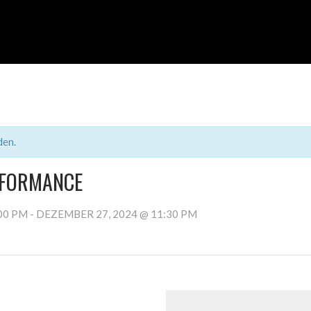
den.
RFORMANCE
00 PM
-
DEZEMBER 27, 2024 @ 11:30 PM