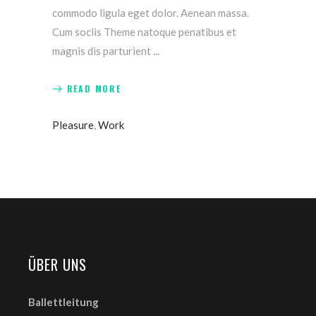
commodo ligula eget dolor. Aenean massa.
Cum sociis Theme natoque penatibus et
magnis dis parturient
READ MORE
Pleasure
,
Work
ÜBER UNS
Ballettleitung