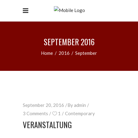
SEPTEMBER 2016
Home
/
2016
/
September
September 20, 2016
By
admin
3 Comments
1
Contemporary
VERANSTALTUNG